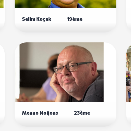
Selim Koçak 19ème
Menno Noijons 23ème