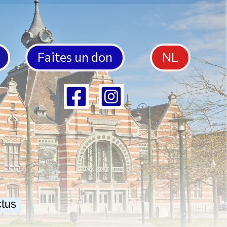
Faites un don
NL
tus