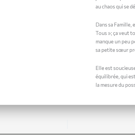
au chaos qui se d
Dans sa Famille, 
Tous »; ça veut to
manque un peu po
sa petite sœur pre
Elle est soucieus
équilibrée, qui e
la mesure du poss