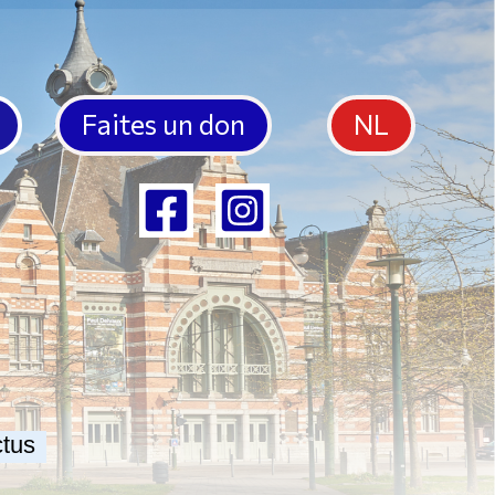
Faites un don
NL
tus