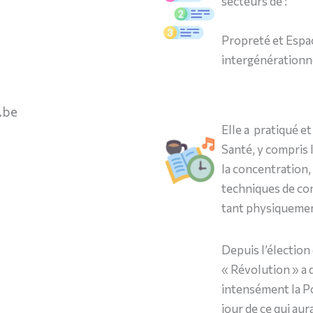
secteurs de :
Propreté et Espac
intergénérationn
.be
Elle a pratiqué e
Santé, y compris 
la concentration, 
techniques de con
tant physiqueme
Depuis l’élection
« Révolution » a d
intensément la Po
jour de ce qui aur